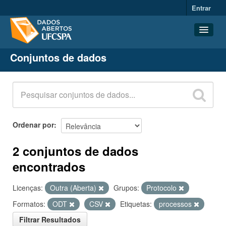
Entrar
Conjuntos de dados
Conjuntos de dados
Organizações
Grupos
Sobre
Ordenar por
2 conjuntos de dados
encontrados
Licenças:
Outra (Aberta)
Grupos:
Protocolo
Formatos:
ODT
CSV
Etiquetas:
processos
Filtrar Resultados