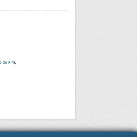
o da API
).