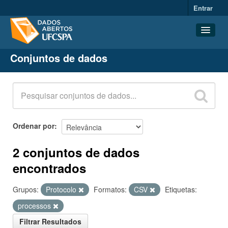
Entrar
Conjuntos de dados
Conjuntos de dados
Organizações
Grupos
Sobre
Ordenar por
2 conjuntos de dados
encontrados
Grupos:
Protocolo
Formatos:
CSV
Etiquetas:
processos
Filtrar Resultados