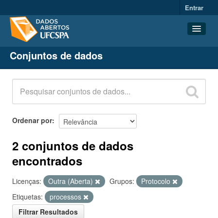
Entrar
Conjuntos de dados
Conjuntos de dados
Organizações
Grupos
Sobre
Ordenar por
2 conjuntos de dados
encontrados
Licenças:
Outra (Aberta)
Grupos:
Protocolo
Etiquetas:
processos
Filtrar Resultados