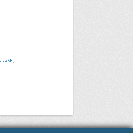
o da API
).