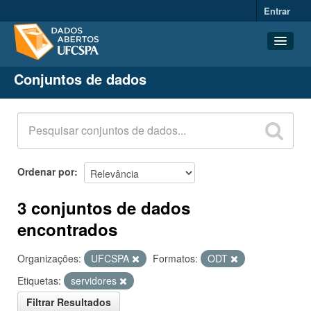
Entrar
Conjuntos de dados
Conjuntos de dados
Organizações
Grupos
Sobre
Ordenar por
3 conjuntos de dados
encontrados
Organizações:
UFCSPA
Formatos:
ODT
Etiquetas:
servidores
Filtrar Resultados