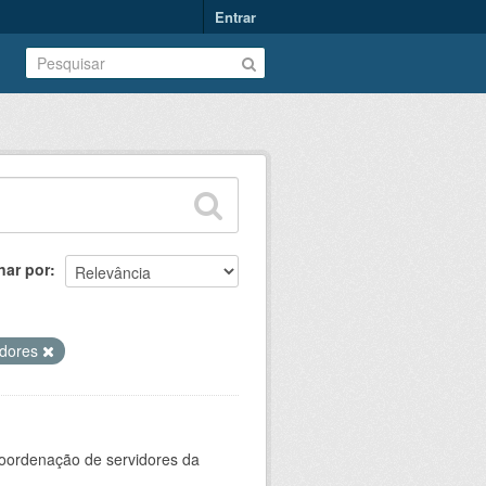
Entrar
nar por
idores
oordenação de servidores da