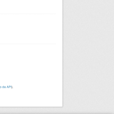
o da API
).