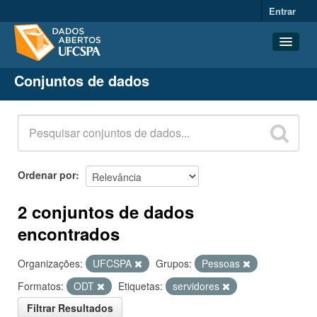
Entrar
Conjuntos de dados
Conjuntos de dados
Organizações
Grupos
Sobre
Ordenar por
2 conjuntos de dados
encontrados
Organizações:
UFCSPA
Grupos:
Pessoas
Formatos:
ODT
Etiquetas:
servidores
Filtrar Resultados