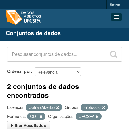
Entrar
Conjuntos de dados
Conjuntos de dados
Organizações
Grupos
Sobre
Ordenar por
2 conjuntos de dados
encontrados
Licenças:
Outra (Aberta)
Grupos:
Protocolo
Formatos:
ODT
Organizações:
UFCSPA
Filtrar Resultados