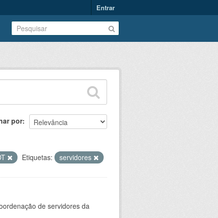
Entrar
nar por
DT
Etiquetas:
servidores
oordenação de servidores da