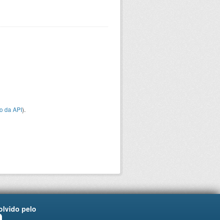
o da API
).
lvido pelo