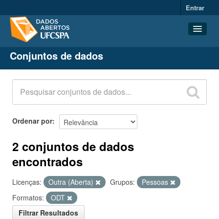
Entrar
Conjuntos de dados
Conjuntos de dados
Organizações
Grupos
Sobre
Ordenar por
2 conjuntos de dados
encontrados
Licenças:
Outra (Aberta)
Grupos:
Pessoas
Formatos:
ODT
Filtrar Resultados