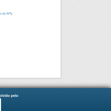
o da API
).
lvido pelo