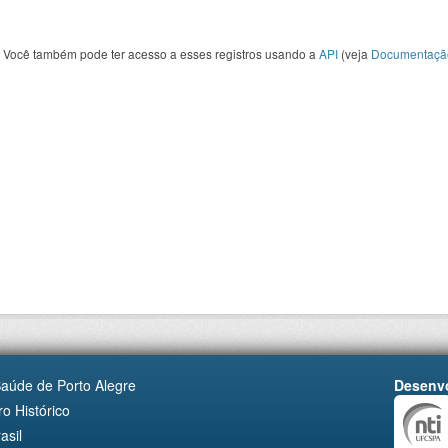
Você também pode ter acesso a esses registros usando a
API
(veja
Documentaçã
Saúde de Porto Alegre
Desenvo
o Histórico
asil