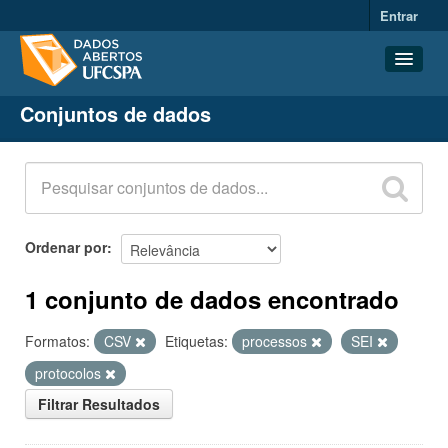
Entrar
Conjuntos de dados
Conjuntos de dados
Organizações
Grupos
Sobre
Ordenar por
1 conjunto de dados encontrado
Formatos:
CSV
Etiquetas:
processos
SEI
protocolos
Filtrar Resultados