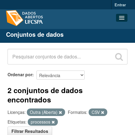
Entrar
Conjuntos de dados
Conjuntos de dados
Organizações
Grupos
Sobre
Ordenar por
2 conjuntos de dados
encontrados
Licenças:
Outra (Aberta)
Formatos:
CSV
Etiquetas:
processos
Filtrar Resultados