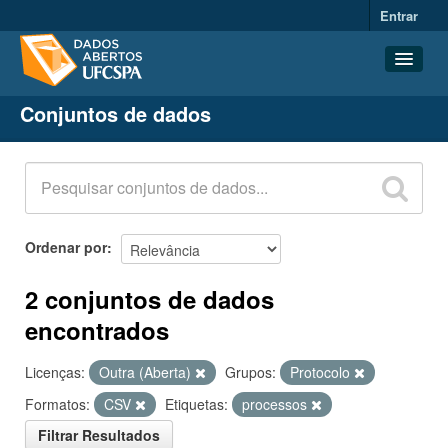
Entrar
Conjuntos de dados
Conjuntos de dados
Organizações
Grupos
Sobre
Ordenar por
2 conjuntos de dados
encontrados
Licenças:
Outra (Aberta)
Grupos:
Protocolo
Formatos:
CSV
Etiquetas:
processos
Filtrar Resultados