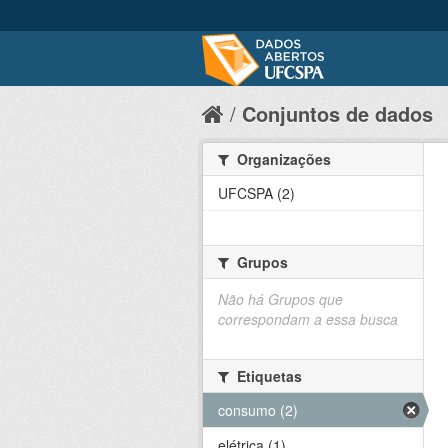
Conjuntos de dados
Organizações
UFCSPA (2)
Grupos
Não há Grupos que
correspondam a essa busca
Etiquetas
consumo (2)
elétrica (1)