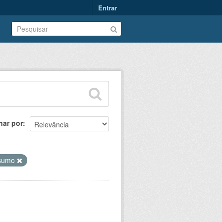
Entrar
nar por
sumo