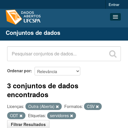
Entrar
Conjuntos de dados
Conjuntos de dados
Organizações
Grupos
Sobre
Ordenar por
3 conjuntos de dados
encontrados
Licenças:
Outra (Aberta)
Formatos:
CSV
ODT
Etiquetas:
servidores
Filtrar Resultados