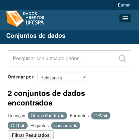
Entrar
Conjuntos de dados
Conjuntos de dados
Organizações
Grupos
Sobre
Ordenar por
2 conjuntos de dados
encontrados
Licenças:
Outra (Aberta)
Formatos:
CSV
ODT
Etiquetas:
consumo
Filtrar Resultados