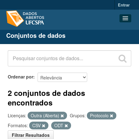
Entrar
Conjuntos de dados
Conjuntos de dados
Organizações
Grupos
Sobre
Ordenar por
2 conjuntos de dados
encontrados
Licenças:
Outra (Aberta)
Grupos:
Protocolo
Formatos:
CSV
ODT
Filtrar Resultados