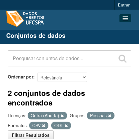
Entrar
Conjuntos de dados
Conjuntos de dados
Organizações
Grupos
Sobre
Ordenar por
2 conjuntos de dados
encontrados
Licenças:
Outra (Aberta)
Grupos:
Pessoas
Formatos:
CSV
ODT
Filtrar Resultados