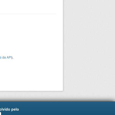
o da API
).
lvido pelo