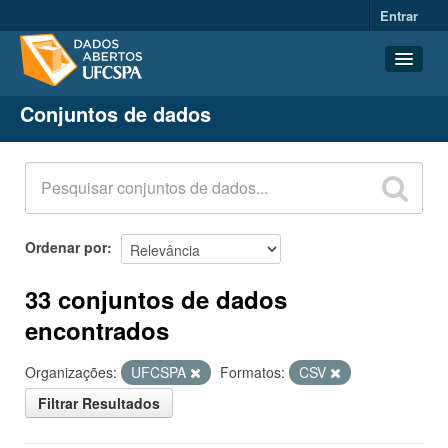
Entrar
Conjuntos de dados
Conjuntos de dados
Organizações
Grupos
Sobre
Ordenar por
33 conjuntos de dados
encontrados
Organizações:
UFCSPA
Formatos:
CSV
Filtrar Resultados