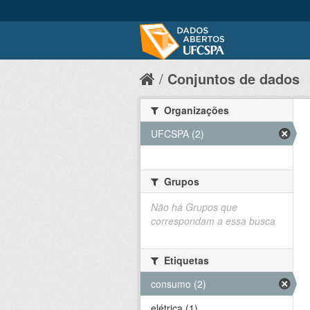
Conjuntos de dados
Organizações
UFCSPA (2)
Grupos
Não há Grupos que
correspondam a essa busca
Etiquetas
consumo (2)
elétrica (1)