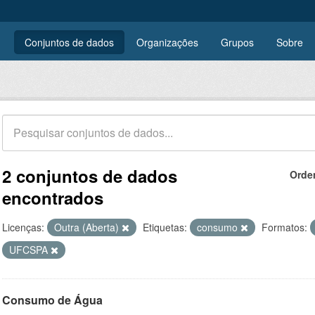
Conjuntos de dados
Organizações
Grupos
Sobre
2 conjuntos de dados
Orde
encontrados
Licenças:
Outra (Aberta)
Etiquetas:
consumo
Formatos:
UFCSPA
Consumo de Água