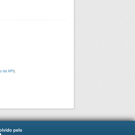
o da API
).
lvido pelo