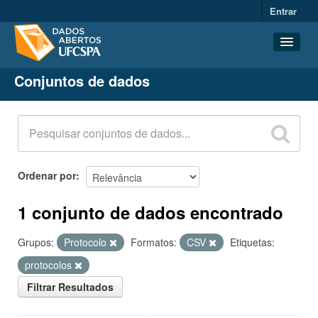
Entrar
Conjuntos de dados
Conjuntos de dados
Organizações
Grupos
Sobre
Ordenar por
1 conjunto de dados encontrado
Grupos:
Protocolo
Formatos:
CSV
Etiquetas:
protocolos
Filtrar Resultados