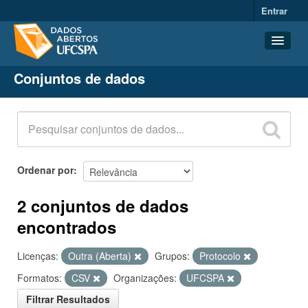
Entrar
Conjuntos de dados
Conjuntos de dados
Organizações
Grupos
Sobre
Ordenar por
2 conjuntos de dados
encontrados
Licenças:
Outra (Aberta)
Grupos:
Protocolo
Formatos:
CSV
Organizações:
UFCSPA
Filtrar Resultados