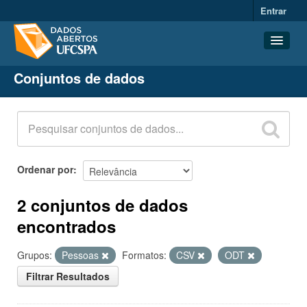
Entrar
Conjuntos de dados
Conjuntos de dados
Organizações
Grupos
Sobre
Ordenar por
2 conjuntos de dados
encontrados
Grupos:
Pessoas
Formatos:
CSV
ODT
Filtrar Resultados