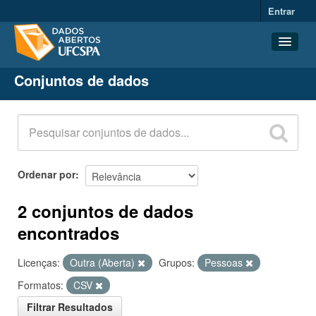
Entrar
Conjuntos de dados
Conjuntos de dados
Organizações
Grupos
Sobre
Ordenar por
2 conjuntos de dados
encontrados
Licenças:
Outra (Aberta)
Grupos:
Pessoas
Formatos:
CSV
Filtrar Resultados