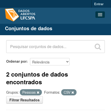
Entrar
Conjuntos de dados
Conjuntos de dados
Organizações
Grupos
Sobre
Ordenar por
2 conjuntos de dados
encontrados
Grupos:
Pessoas
Formatos:
CSV
Filtrar Resultados