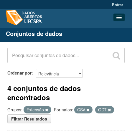
Entrar
Conjuntos de dados
Conjuntos de dados
Organizações
Grupos
Sobre
Ordenar por
4 conjuntos de dados
encontrados
Grupos:
Extensão
Formatos:
CSV
ODT
Filtrar Resultados