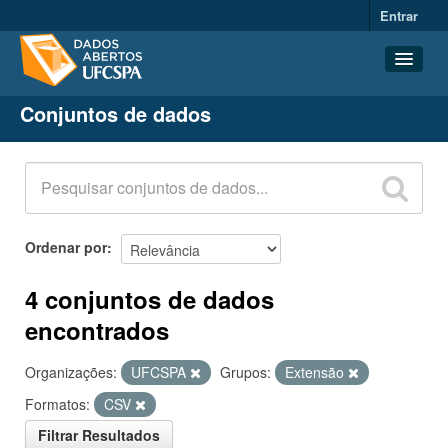
Entrar
Conjuntos de dados
Conjuntos de dados
Organizações
Grupos
Sobre
Ordenar por
4 conjuntos de dados
encontrados
Organizações:
UFCSPA
Grupos:
Extensão
Formatos:
CSV
Filtrar Resultados