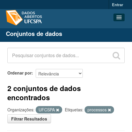
Entrar
Conjuntos de dados
Conjuntos de dados
Organizações
Grupos
Sobre
Ordenar por
2 conjuntos de dados
encontrados
Organizações:
UFCSPA
Etiquetas:
processos
Filtrar Resultados