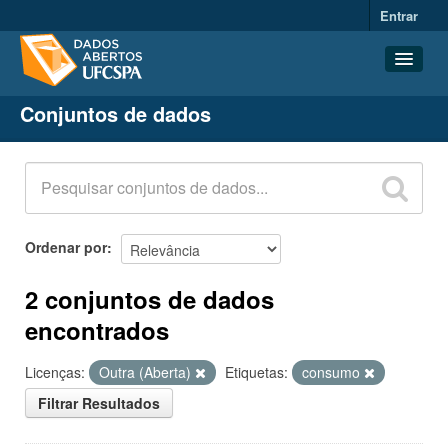
Entrar
Conjuntos de dados
Conjuntos de dados
Organizações
Grupos
Sobre
Ordenar por
2 conjuntos de dados
encontrados
Licenças:
Outra (Aberta)
Etiquetas:
consumo
Filtrar Resultados