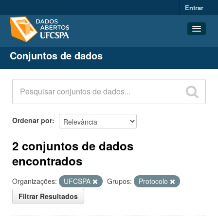
Entrar
Conjuntos de dados
Conjuntos de dados
Organizações
Grupos
Sobre
Ordenar por
2 conjuntos de dados
encontrados
Organizações:
UFCSPA
Grupos:
Protocolo
Filtrar Resultados