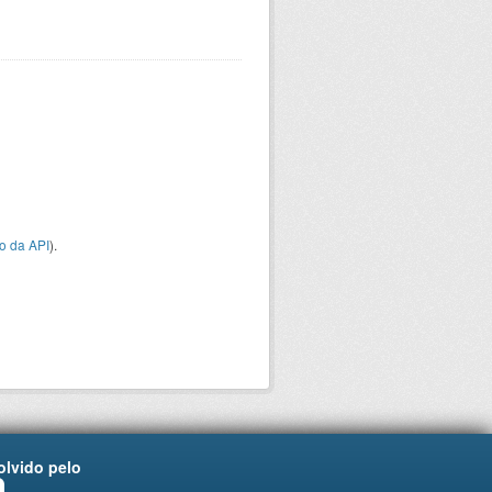
o da API
).
lvido pelo