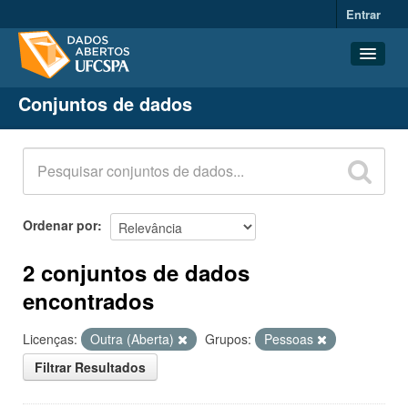
Entrar
Conjuntos de dados
Conjuntos de dados
Organizações
Grupos
Sobre
Ordenar por
2 conjuntos de dados
encontrados
Licenças:
Outra (Aberta)
Grupos:
Pessoas
Filtrar Resultados