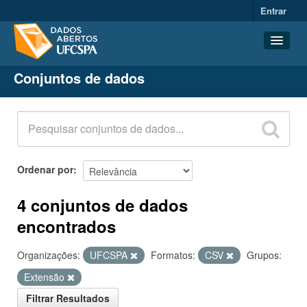
Entrar
Conjuntos de dados
Conjuntos de dados
Organizações
Grupos
Sobre
Ordenar por
4 conjuntos de dados
encontrados
Organizações:
UFCSPA
Formatos:
CSV
Grupos:
Extensão
Filtrar Resultados