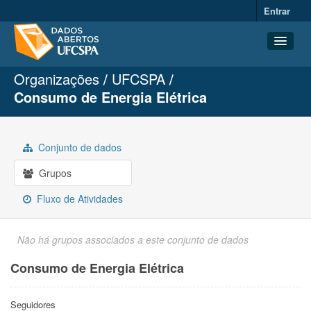
Entrar
Organizações
UFCSPA
Conjuntos de dados
Consumo de Energia Elétrica
Organizações
Grupos
Conjunto de dados
Sobre
Grupos
Fluxo de Atividades
Não há grupos associados a este conjunto de dados
Consumo de Energia Elétrica
Seguidores