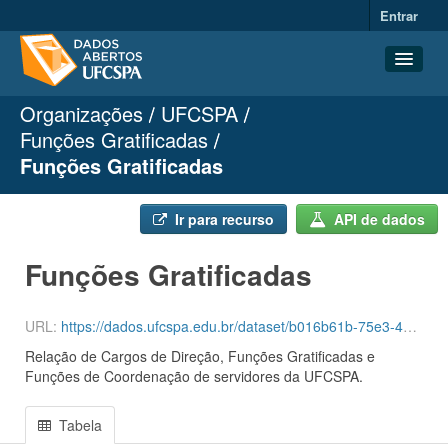
Entrar
Organizações
UFCSPA
Conjuntos de dados
Funções Gratificadas
Organizações
Funções Gratificadas
Grupos
Sobre
Ir para recurso
API de dados
Funções Gratificadas
URL:
https://dados.ufcspa.edu.br/dataset/b016b61b-75e3-45e6-8343-be86712f71ba/resource/66dfe378-a943-4787-b750-1513f38f6f23/download/funcoes.csv
Relação de Cargos de Direção, Funções Gratificadas e
Funções de Coordenação de servidores da UFCSPA.
Tabela