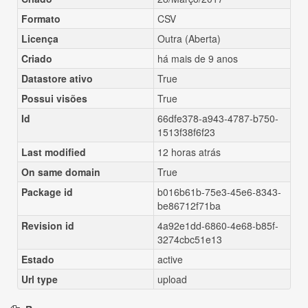
Formato
CSV
Licença
Outra (Aberta)
Criado
há mais de 9 anos
Datastore ativo
True
Possui visões
True
Id
66dfe378-a943-4787-b750-
1513f38f6f23
Last modified
12 horas atrás
On same domain
True
Package id
b016b61b-75e3-45e6-8343-
be86712f71ba
Revision id
4a92e1dd-6860-4e68-b85f-
3274cbc51e13
Estado
active
Url type
upload