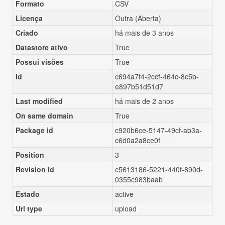
Formato
CSV
Licença
Outra (Aberta)
Criado
há mais de 3 anos
Datastore ativo
True
Possui visões
True
Id
c694a7f4-2ccf-464c-8c5b-
e897b51d51d7
Last modified
há mais de 2 anos
On same domain
True
Package id
c920b6ce-5147-49cf-ab3a-
c6d0a2a8ce0f
Position
3
Revision id
c5613186-5221-440f-890d-
0355c983baab
Estado
active
Url type
upload