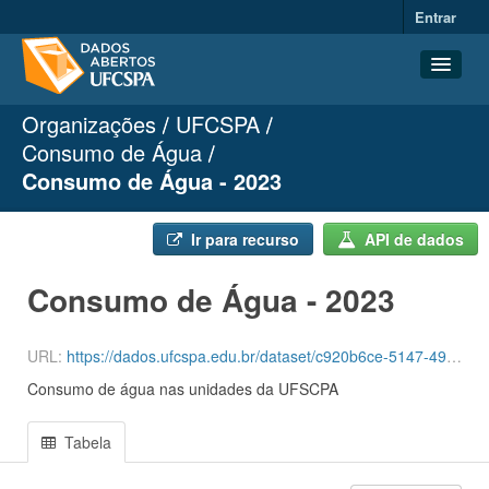
Entrar
Organizações
UFCSPA
Conjuntos de dados
Consumo de Água
Organizações
Consumo de Água - 2023
Grupos
Sobre
Ir para recurso
API de dados
Consumo de Água - 2023
URL:
https://dados.ufcspa.edu.br/dataset/c920b6ce-5147-49cf-ab3a-c6d0a2a8ce0f/resource/c694a7f4-2ccf-464c-8c5b-e897b51d51d7/download/agua-3-quadrimestre-de-2023.csv
Consumo de água nas unidades da UFSCPA
Tabela