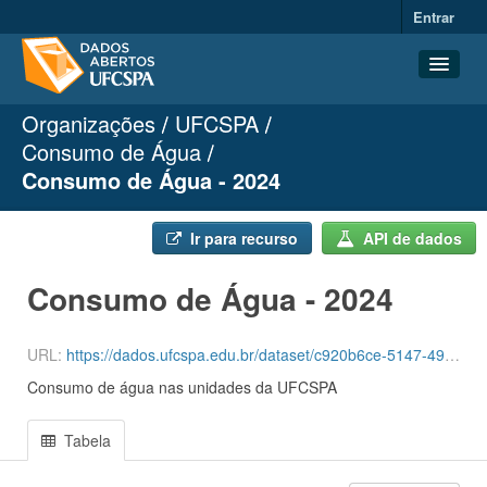
Entrar
Organizações
UFCSPA
Conjuntos de dados
Consumo de Água
Organizações
Consumo de Água - 2024
Grupos
Sobre
Ir para recurso
API de dados
Consumo de Água - 2024
URL:
https://dados.ufcspa.edu.br/dataset/c920b6ce-5147-49cf-ab3a-c6d0a2a8ce0f/resource/bc0b5c8b-9bd8-43b0-8ce7-8abe552349fb/download/agua-2-2024.csv
Consumo de água nas unidades da UFCSPA
Tabela