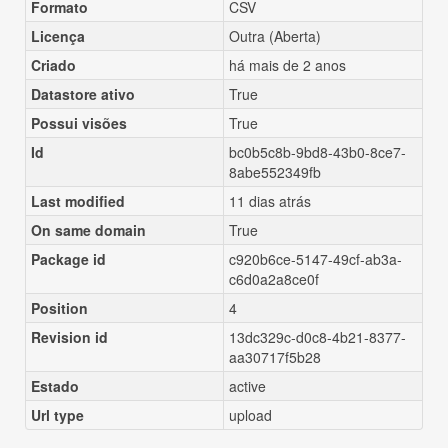
Formato
CSV
Licença
Outra (Aberta)
Criado
há mais de 2 anos
Datastore ativo
True
Possui visões
True
Id
bc0b5c8b-9bd8-43b0-8ce7-
8abe552349fb
Last modified
11 dias atrás
On same domain
True
Package id
c920b6ce-5147-49cf-ab3a-
c6d0a2a8ce0f
Position
4
Revision id
13dc329c-d0c8-4b21-8377-
aa30717f5b28
Estado
active
Url type
upload