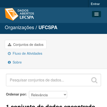
Entrar
Organizações
UFCSPA
Conjuntos de dados
Organizações
Grupos
Conjuntos de dados
Sobre
Fluxo de Atividades
Sobre
Ordenar por
1 conjunto de dados encontrado