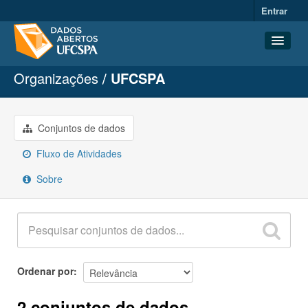
Entrar
Organizações
UFCSPA
Conjuntos de dados
Organizações
Grupos
Conjuntos de dados
Sobre
Fluxo de Atividades
Sobre
Ordenar por
2 conjuntos de dados