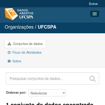
Entrar
Organizações
UFCSPA
Conjuntos de dados
Organizações
Grupos
Conjuntos de dados
Sobre
Fluxo de Atividades
Sobre
Ordenar por
1 conjunto de dados encontrado