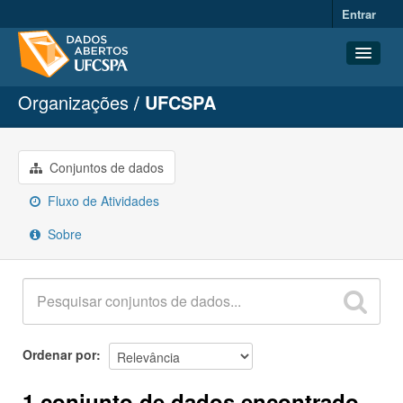
Entrar
Organizações
UFCSPA
Conjuntos de dados
Organizações
Grupos
Conjuntos de dados
Sobre
Fluxo de Atividades
Sobre
Ordenar por
1 conjunto de dados encontrado