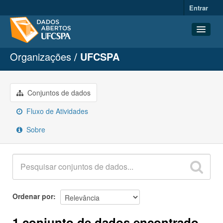
Entrar
Organizações
UFCSPA
Conjuntos de dados
Organizações
Grupos
Conjuntos de dados
Sobre
Fluxo de Atividades
Sobre
Ordenar por
1 conjunto de dados encontrado