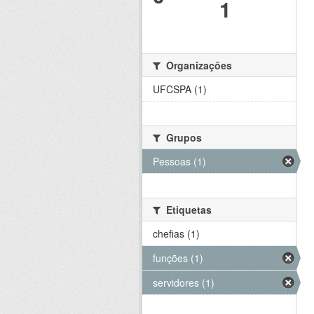
1
Organizações
UFCSPA (1)
Grupos
Pessoas (1)
Etiquetas
chefias (1)
funções (1)
servidores (1)