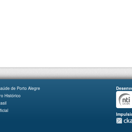
Saúde de Porto Alegre
Desenvo
o Histórico
asil
cial
Impulsi