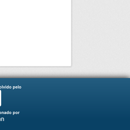
lvido pelo
onado por