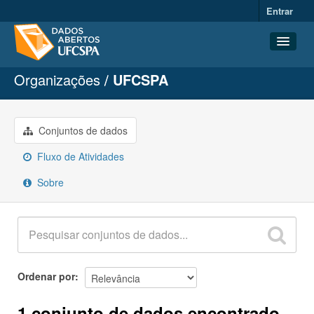
Entrar
Organizações
UFCSPA
Conjuntos de dados
Organizações
Grupos
Conjuntos de dados
Sobre
Fluxo de Atividades
Sobre
Ordenar por
1 conjunto de dados encontrado