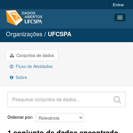
Entrar
Organizações
UFCSPA
Conjuntos de dados
Organizações
Grupos
Conjuntos de dados
Sobre
Fluxo de Atividades
Sobre
Ordenar por
1 conjunto de dados encontrado