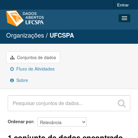
Entrar
Organizações
UFCSPA
Conjuntos de dados
Organizações
Grupos
Conjuntos de dados
Sobre
Fluxo de Atividades
Sobre
Ordenar por
1 conjunto de dados encontrado