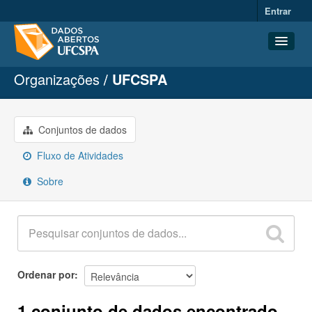
Entrar
Organizações
UFCSPA
Conjuntos de dados
Organizações
Grupos
Conjuntos de dados
Sobre
Fluxo de Atividades
Sobre
Ordenar por
1 conjunto de dados encontrado